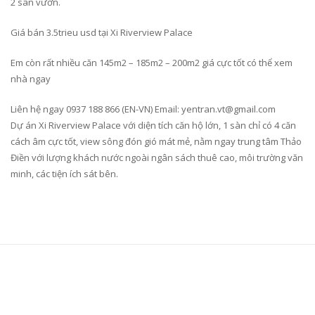
2 sân vườn.
Giá bán 3.5trieu usd tại Xi Riverview Palace
Em còn rất nhiều căn 145m2 – 185m2 – 200m2 giá cực tốt có thể xem
nhà ngay
Liên hệ ngay 0937 188 866 (EN-VN) Email: yentran.vt@gmail.com
Dự án Xi Riverview Palace với diện tích căn hộ lớn, 1 sàn chỉ có 4 căn
cách âm cực tốt, view sông đón gió mát mẻ, nằm ngay trung tâm Thảo
Điền với lượng khách nước ngoài ngân sách thuê cao, môi trường văn
minh, các tiện ích sát bên.