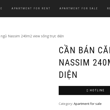
ME
APARTMENT FOR RENT
APARTMENT FOR SALE
R
 ngủ Nassim 240m2 view sông trực diện
CẦN BÁN CĂ
NASSIM 240
DIỆN
HOTLINE
Category:
Apartment for sale