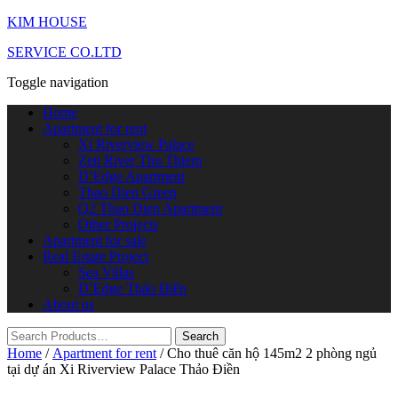
KIM HOUSE
SERVICE CO.LTD
Toggle navigation
Home
Apartment for rent
Xi Riverview Palace
Zeit River Thu Thiem
D’Edge Apartment
Thao Dien Green
Q2 Thao Dien Apartment
Other Projects
Apartment for sale
Real Estate Project
Sea Villas
D’Edge Thảo Điền
About us
Home
/
Apartment for rent
/ Cho thuê căn hộ 145m2 2 phòng ngủ
tại dự án Xi Riverview Palace Thảo Điền