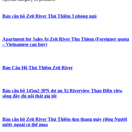
Bán căn hộ Zeit River Thủ Thiêm 3 phòng ngủ
Apartment for Sales At Zeit River Thu Thiem (Foreigner quota
– Vietnamese can buy)
Bán Căn Hộ Thủ Thiêm Zeit River
Bán căn hộ 145m2 3PN dự án Xi Riverview Thảo Điền view
sông đầy đủ nội thất giá tốt
Bán căn hộ Zeit River Thủ Thiêm 4pn thang máy riêng Người
nước ngoài có thể mua