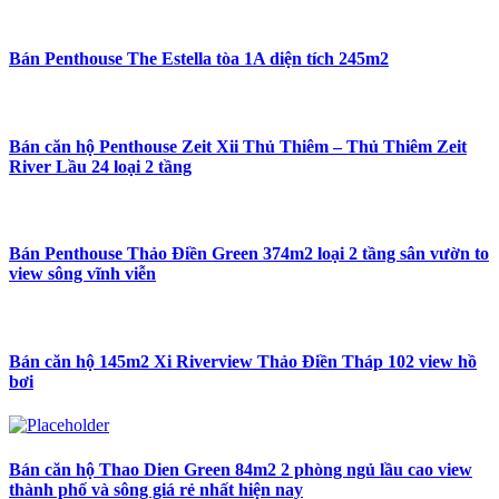
Bán Penthouse The Estella tòa 1A diện tích 245m2
Bán căn hộ Penthouse Zeit Xii Thủ Thiêm – Thủ Thiêm Zeit
River Lầu 24 loại 2 tầng
Bán Penthouse Thảo Điền Green 374m2 loại 2 tầng sân vườn to
view sông vĩnh viễn
Bán căn hộ 145m2 Xi Riverview Thảo Điền Tháp 102 view hồ
bơi
Bán căn hộ Thao Dien Green 84m2 2 phòng ngủ lầu cao view
thành phố và sông giá rẻ nhất hiện nay